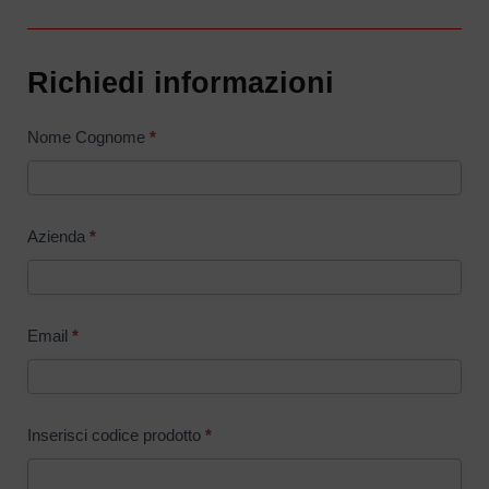
Richiedi informazioni
Modulo
Nome Cognome
*
accessori
Rack
Azienda
*
Email
*
Inserisci codice prodotto
*